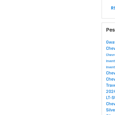
RS
Pes
Gwat
Che
Chevr
Inven
Inven
Chev
Chev
Trav
2024
LT-
Chev
Silv