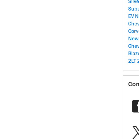
Silv
Sub
EV
N
Chev
Corv
New 
Chev
Blaz
2LT
Com