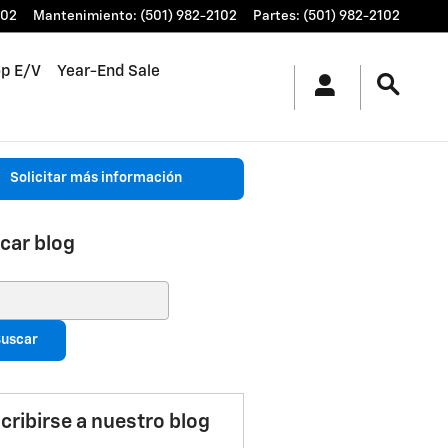
102
Mantenimiento
:
(501) 982-2102
Partes
:
(501) 982-2102
p E/V
Year-End Sale
Solicitar más información
car blog
ar blog
uscar
cribirse a nuestro blog