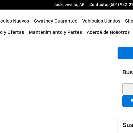
Jacksonville
,
AR
Contacto
:
(501) 982-2
ículos Nuevos
Gwatney Guarantee
Vehículos Usados
Sho
o y Ofertas
Mantenimiento y Partes
Acerca de Nosotros
Bus
Busc
B
Sus