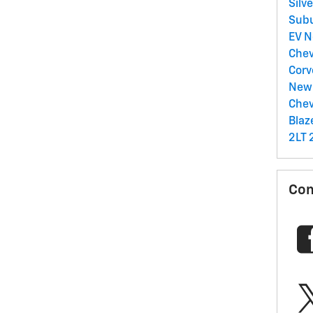
Silv
Sub
EV
N
Chev
Corv
New 
Chev
Blaz
2LT
Com