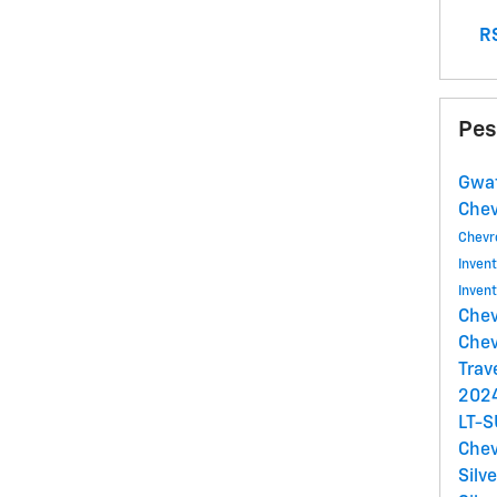
RS
Pes
Gwat
Che
Chevr
Inven
Inven
Chev
Chev
Trav
2024
LT-
Chev
Silv