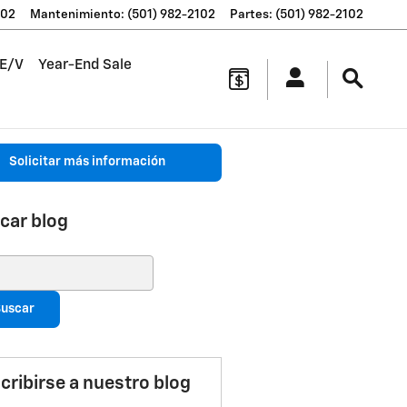
102
Mantenimiento
:
(501) 982-2102
Partes
:
(501) 982-2102
 E/V
Year-End Sale
Solicitar más información
car blog
ar blog
uscar
cribirse a nuestro blog